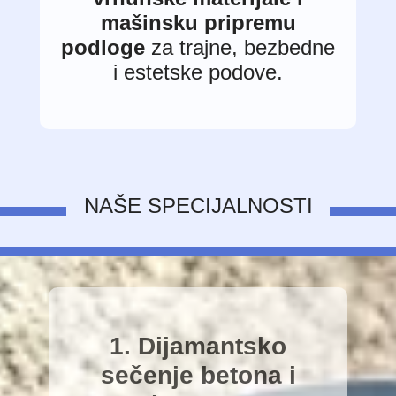
mašinsku pripremu
podloge
za trajne, bezbedne
i estetske podove.
NAŠE SPECIJALNOSTI
1. Dijamantsko
sečenje betona i