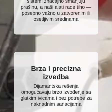
sistemi značajno smanjuju
prašinu, a naši alati rade tiho —
posebno važno u zatvorenim ili
osetljivim sredinama
Brza i precizna
izvedba
Dijamantska rešenja
omogućavaju brzo izvođenje sa
glatkim ivicama i bez potrebe za
naknadnim sanacijama