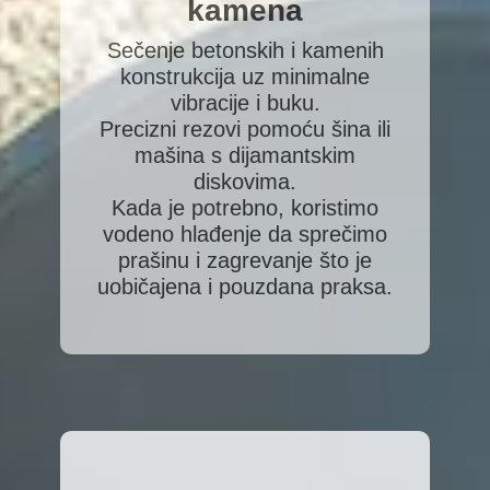
kamena
Sečenje betonskih i kamenih
konstrukcija uz minimalne
vibracije i buku.
Precizni rezovi pomoću šina ili
mašina s dijamantskim
diskovima.
Kada je potrebno, koristimo
vodeno hlađenje da sprečimo
prašinu i zagrevanje što je
uobičajena i pouzdana praksa.