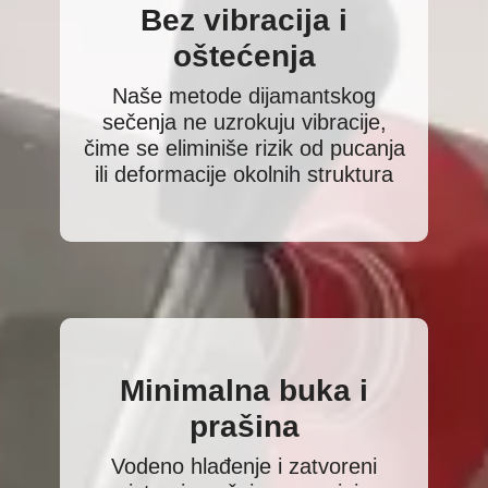
Bez vibracija i
oštećenja
Naše metode dijamantskog
sečenja ne uzrokuju vibracije,
čime se eliminiše rizik od pucanja
ili deformacije okolnih struktura
Minimalna buka i
prašina
Vodeno hlađenje i zatvoreni