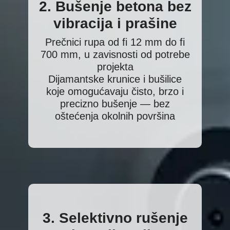
2. Bušenje betona bez
vibracija i prašine
Prečnici rupa od fi 12 mm do fi
700 mm, u zavisnosti od potrebe
projekta
Dijamantske krunice i bušilice
koje omogućavaju čisto, brzo i
precizno bušenje — bez
oštećenja okolnih površina
3. Selektivno rušenje