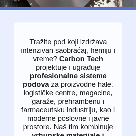
Tražite pod koji izdržava
intenzivan saobraćaj, hemiju i
vreme?
Carbon Tech
projektuje i ugrađuje
profesionalne sisteme
podova
za proizvodne hale,
logističke centre, magacine,
garaže, prehrambenu i
farmaceutsku industriju, kao i
moderne poslovne i javne
prostore. Naš tim kombinuje
vrhunske materijale i